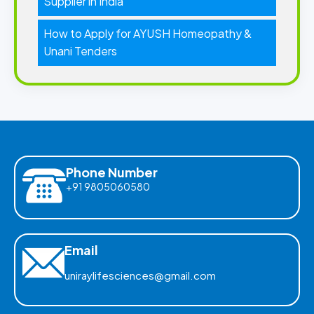
Supplier in India
How to Apply for AYUSH Homeopathy &
Unani Tenders
Phone Number
+91 9805060580
Email
uniraylifesciences@gmail.com