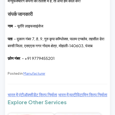
मैन्युफैक्चरिंग कंपनी की तलाश में हैं, तो अभी हमें कॉल करें!
संपर्क जानकारी
नाम
– यूनीरे लाइफसाइंसेज
पता
– दुकान नंबर 7, 8, 9, गुरु कृपा कॉम्प्लेक्स, पालम एन्क्लेव, तहसील डेरा
बस्सी जिला, एसएएस नगर गोदाम क्षेत्र, मोहाली-140603, पंजाब
फ़ोन नंबर
– +91 9779455201
Posted in
Manufacturer
भारत में एंटीऑक्सीडेंट सिरप निर्माता
भारत में मल्टीविटामिन सिरप निर्माता
Explore Other Services