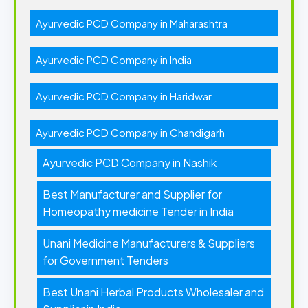
Ayurvedic PCD Company in Maharashtra
Ayurvedic PCD Company in India
Ayurvedic PCD Company in Haridwar
Ayurvedic PCD Company in Chandigarh
Ayurvedic PCD Company in Nashik
Best Manufacturer and Supplier for
Homeopathy medicine Tender in India
Unani Medicine Manufacturers & Suppliers
for Government Tenders
Best Unani Herbal Products Wholesaler and