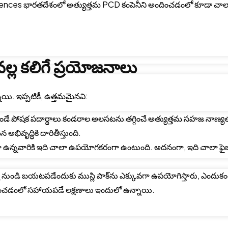
ifesciences భారతదేశంలో అత్యుత్తమ PCD కంపెనీని అందించడంలో కూడా చా
ల్ల కలిగే ప్రయోజనాలు
ాయి. ఇప్పటికీ, ఉత్తమమైనవి:
ో ఉండే పోషక పదార్థాలు కండరాల అలసటను తగ్గించే అత్యుత్తమ సహజ నాణ్య
ివృద్ధికి దారితీస్తుంది.
g
 ఉన్నవారికి ఇది చాలా ఉపయోగకరంగా ఉంటుంది. అదనంగా, ఇది చాలా ఫై
ుండి బయటపడేందుకు ముస్లి పాక్‌ను ఎక్కువగా ఉపయోగిస్తారు, ఎందుకం
ు పెంచడంలో సహాయపడే లక్షణాలు ఇందులో ఉన్నాయి.