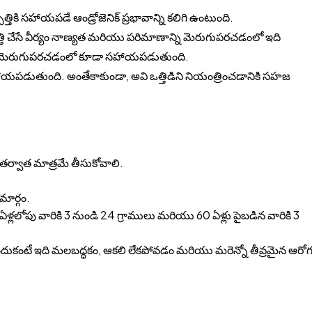
పత్తికి సహాయపడే ఆండ్రోజెనిక్ ప్రభావాన్ని కలిగి ఉంటుంది.
ి చేసే వీర్యం నాణ్యత మరియు పరిమాణాన్ని మెరుగుపరచడంలో ఇది
తను మెరుగుపరచడంలో కూడా సహాయపడుతుంది.
 సహాయపడుతుంది. అంతేకాకుండా, అవి ఒత్తిడిని నియంత్రించడానికి సహజ
ర్వాత మాత్రమే తీసుకోవాలి.
ార్గం.
 60 ఏళ్లలోపు వారికి 3 నుండి 24 గ్రాములు మరియు 60 ఏళ్లు పైబడిన వారికి 3
ఎందుకంటే ఇది మలబద్ధకం, ఆకలి లేకపోవడం మరియు మరెన్నో తీవ్రమైన ఆరోగ