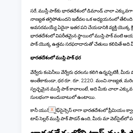
సరే, ముస్లీ పాక్‌కు భారతదేశంలో డిమాండ్ చాలా ఎక్కువగా
నాణ్యత తగ్గిపోతుందని ఇటీవల ఒక అధ్యయనంలో తేలింది. అద
అవసరమయ్యే ఏదైనా ఇతర పని చేయడానికి వ్యక్తి యొక్క 
భారతదేశంలో విపరీతమైన స్థాయిలో ముస్లి పాక్ వంటి ఆ
పాక్ యొక్క ఉత్తమ సరఫరాదారుతో చేతులు కలిపితే అది మీ గ
భారతదేశంలో ముస్లి పాక్ ధర
వేర్వేరు కంపెనీలు వేర్వేరు ధరలను కలిగి ఉన్నప్పటికీ, మీర
అంతేకాకుండా, ధర రూ. రూ. 2220. మంచి నాణ్యత, మరింత ధ
స్వచ్ఛమైన ముస్లీ పాక్ కావాలంటే, అది మీకు చాలా ఎక్కువ 
సులభంగా అందుబాటులో ఉంటాయి.
కానీ యునిరే లైఫ్‌సైన్సెస్ లాగా భారతదేశంలో ప్రీమియం క్వ
X
టాప్ సెల్లర్ ముస్లీ పాక్ పౌడర్ ఉంది, మీరు మా వెబ్‌సైట్‌లో 