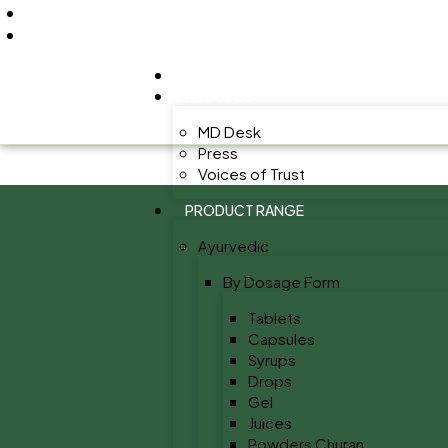
+91 9805060580
uniraylifesciences@gmail.com
HOME
ABOUT US
MD Desk
Press
Voices of Trust
PRODUCT RANGE
Ayurvedic
By Dosage Form
Tablets
Capsules
Syrups
Drops
Gel
Juices
Powders Churan