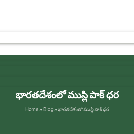
భారతదేశంలో ముస్లి పాక్ ధర
Home
»
Blog
»
భారతదేశంలో ముస్లి పాక్ ధర