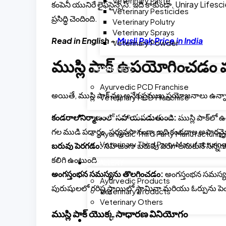
Veterinary Paste
కంపెనీ యునిరే లైఫ్‌సైన్సెస్. ఇది కాకుండా, Uniray L
Veterinary Pesticides
ప్రసిద్ధి చెందింది.
Veterinary Polutry
Veterinary Sprays
Read in English –
Musli Pak Price in India
Veterinary Powder
ముస్లి పాక్ ఉపయోగించడం వ
FRANCHISE
Ayurvedic PCD Franchise
అయితే, ముస్లి పాక్ వల్ల అనేక ప్రముఖ ప్రయోజనాలు ఉన్న
Veterinary PCD Franchise
MANUFACTURING FACILITY
కండరాల నిర్మాణంలో సహాయపడుతుంది:
ముస్లి పాక్‌ల
గల ముడి పదార్థం. పర్యవసానంగా, ఇది కండరాల అపారమైన అభ
Ayurvedic Third Party Manufacturing
Veterinary Third Party Manufacturin
బరువు పెరగడం:
సహజంగా బరువు పెరగాలనుకునే సన్నగా
కలిగి ఉంటుంది.
GALLERY
అంగస్తంభన సమస్యను తొలగించడం:
అంగస్తంభన సమస్య న
Ayurvedic Products
పురుషులలో గరిష్ట స్థాయిలో స్టామినా మరియు ఓర్పున
Veterinary Products
Veterinary Others
ముస్లి పాక్ యొక్క సాధారణ వినియోగం
CONTACT US