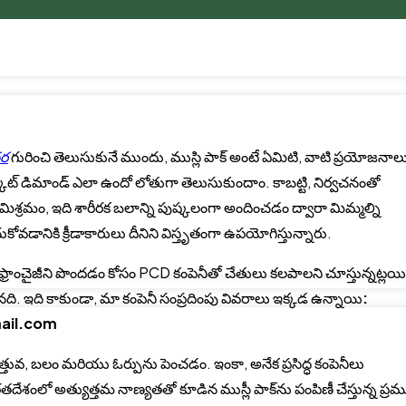
ధర
గురించి తెలుసుకునే ముందు, ముస్లి పాక్ అంటే ఏమిటి, వాటి ప్రయోజనాల
ట్ డిమాండ్ ఎలా ఉందో లోతుగా తెలుసుకుందాం. కాబట్టి, నిర్వచనంతో
ేద మిశ్రమం, ఇది శారీరక బలాన్ని పుష్కలంగా అందించడం ద్వారా మిమ్మల్ని
ోవడానికి క్రీడాకారులు దీనిని విస్తృతంగా ఉపయోగిస్తున్నారు.
 ఫ్రాంచైజీని పొందడం కోసం PCD కంపెనీతో చేతులు కలపాలని చూస్తున్నట్లయి
. ఇది కాకుండా, మా కంపెనీ సంప్రదింపు వివరాలు ఇక్కడ ఉన్నాయి
:
ail.com
త్తువ, బలం మరియు ఓర్పును పెంచడం. ఇంకా, అనేక ప్రసిద్ధ కంపెనీలు
తదేశంలో అత్యుత్తమ నాణ్యతతో కూడిన ముస్లీ పాక్‌ను పంపిణీ చేస్తున్న ప్ర