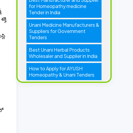
for Homeopathy medicine
్
Tender in India
క్తి
Unani Medicine Manufacturers &
Suppliers for Government
్లి
Tenders
Best Unani Herbal Products
Wholesaler and Supplier in India
How to Apply for AYUSH
Homeopathy & Unani Tenders
లో