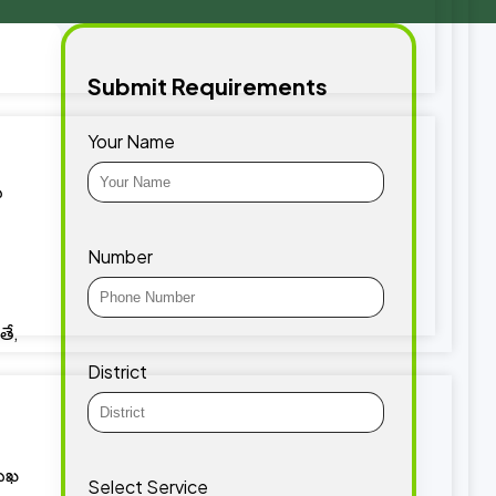
Submit Requirements
Your Name
ు
Number
తే,
District
ముఖ
Select Service