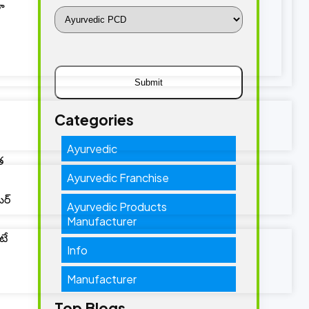
లా
Categories
Ayurvedic
త
Ayurvedic Franchise
బర్
Ayurvedic Products
Manufacturer
టే
Info
Manufacturer
Top Blogs