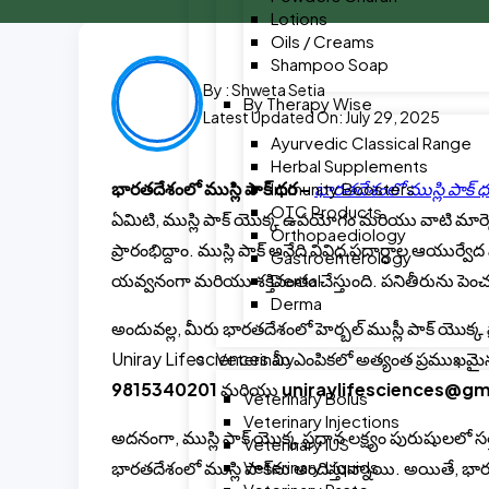
Lotions
Oils / Creams
Shampoo Soap
By :
Shweta Setia
By Therapy Wise
Latest Updated On: July 29, 2025
Ayurvedic Classical Range
Herbal Supplements
భారతదేశంలో ముస్లి పాక్ ధర –
భారతదేశంలో ముస్లి పాక్ 
Immunity Boosters
OTC Products
ఏమిటి, ముస్లి పాక్ యొక్క ఉపయోగం మరియు వాటి మార్కె
Orthopaediology
ప్రారంభిద్దాం. ముస్లి పాక్ అనేది వివిధ పదార్ధాల ఆయుర్వ
Gastroenterology
యవ్వనంగా మరియు శక్తివంతం చేస్తుంది. పనితీరును పెంచుక
Dental
Derma
అందువల్ల, మీరు భారతదేశంలో హెర్బల్ ముస్లీ పాక్ యొక్క
Uniray Lifesciences మీ ఎంపికలో అత్యంత ప్రముఖమైనది
Veterinary
9815340201
మరియు
uniraylifesciences@gm
Veterinary Bolus
Veterinary Injections
అదనంగా, ముస్లి పాక్ యొక్క ప్రధాన లక్ష్యం పురుషులలో స
Veterinary IUS
Veterinary Liquids
భారతదేశంలో ముస్లి పాక్‌ను అందిస్తున్నాయి. అయితే, భార