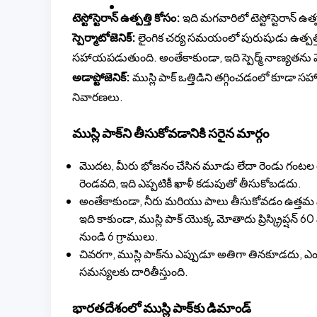
BLOG
టెస్టోస్టెరాన్ ఉత్పత్తి కోసం:
ఇది మగవారిలో టెస్టోస్టెరాన్ ఉత్
స్పెర్మాటోజెనిక్:
లైంగిక చర్య సమయంలో పురుషుడు ఉత్పత్త
సహాయపడుతుంది. అంతేకాకుండా, ఇది స్పెర్మ్ నాణ్య
అడాప్టోజెనిక్:
ముస్లి పాక్ ఒత్తిడిని తగ్గించడంలో కూడా
నివారణలు.
ముస్లి పాక్‌ని తీసుకోవడానికి సరైన మార్గం
మొదట, మీరు భోజనం చేసిన మూడు లేదా రెండు గంటల త
రెండవది, ఇది ఎప్పటికీ ఖాళీ కడుపుతో తీసుకోబడదు.
అంతేకాకుండా, నీరు మరియు పాలు తీసుకోవడం ఉత్తమ మ
ఇది కాకుండా, ముస్లి పాక్ యొక్క మోతాదు ప్రిస్క్రిప్షన్
నుండి 6 గ్రాములు.
చివరగా, ముస్లి పాక్‌ను ఎప్పుడూ అతిగా తినకూడదు, 
సమస్యలకు దారితీస్తుంది.
భారతదేశంలో ముస్లి పాక్‌కు డిమాండ్