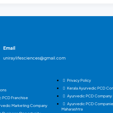
Email
uniraylifesciences@gmail.com
Privacy Policy
Kerala Ayurvedic PCD Co
ions
Ayurvedic PCD Company i
c PCD Franchise
Ayurvedic PCD Companies
urvedic Marketing Company
Maharashtra