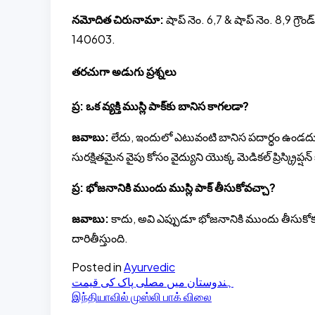
నమోదిత చిరునామా:
షాప్ నెం. 6,7 & షాప్ నెం. 8,9 గ్రౌండ్ 
140603.
తరచుగా అడుగు ప్రశ్నలు
ప్ర: ఒక వ్యక్తి ముస్లి పాక్‌కు బానిస కాగలడా?
జవాబు:
లేదు, ఇందులో ఎటువంటి బానిస పదార్ధం ఉండదు,
సురక్షితమైన వైపు కోసం వైద్యుని యొక్క మెడికల్ ప్రిస్క్రిప్షన
ప్ర: భోజనానికి ముందు ముస్లి పాక్ తీసుకోవచ్చా?
జవాబు:
కాదు, అవి ఎప్పుడూ భోజనానికి ముందు తీసుకోకూ
దారితీస్తుంది.
Posted in
Ayurvedic
ہندوستان میں مصلی پاک کی قیمت
இந்தியாவில் முஸ்லி பாக் விலை