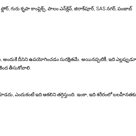
ఫ్లోర్, గురు కృపా కాంప్లెక్స్, పాలం ఎన్‌క్లేవ్, జిరాక్‌పూర్, SAS నగర్, పంజాబ్
 అందుకే దీనిని ఉపయోగించడం సురక్షితమే. అయినప్పటికీ, ఇది ఎల్లప్పుడ
్ కింద తీసుకోవాలి.
డదు, ఎందుకంటే ఇది ఆకలిని తగ్గిస్తుంది. ఇంకా, ఇది శరీరంలో బలహీనతక