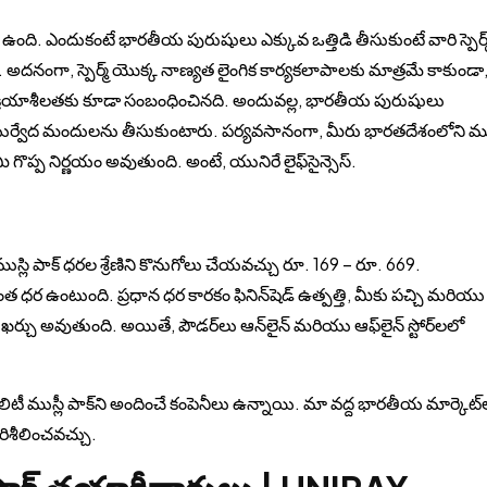
 ఉంది. ఎందుకంటే భారతీయ పురుషులు ఎక్కువ ఒత్తిడి తీసుకుంటే వారి స్పెర్మ
నంగా, స్పెర్మ్ యొక్క నాణ్యత లైంగిక కార్యకలాపాలకు మాత్రమే కాకుండా, శ
క్రియాశీలతకు కూడా సంబంధించినది. అందువల్ల, భారతీయ పురుషులు
యుర్వేద మందులను తీసుకుంటారు. పర్యవసానంగా, మీరు భారతదేశంలోని ముస
ొప్ప నిర్ణయం అవుతుంది. అంటే, యునిరే లైఫ్‌సైన్సెస్.
ు ముస్లి పాక్ ధరల శ్రేణిని కొనుగోలు చేయవచ్చు రూ. 169 – రూ. 669.
ర ఉంటుంది. ప్రధాన ధర కారకం ఫినిన్‌షెడ్ ఉత్పత్తి, మీకు పచ్చి మరియు
ఖర్చు అవుతుంది. అయితే, పౌడర్‌లు ఆన్‌లైన్ మరియు ఆఫ్‌లైన్ స్టోర్‌లలో
ాలిటీ ముస్లీ పాక్‌ని అందించే కంపెనీలు ఉన్నాయి. మా వద్ద భారతీయ మార్కెట్‌
పరిశీలించవచ్చు.