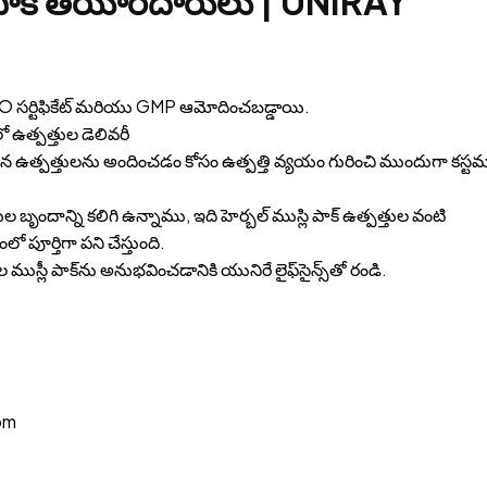
ి పాక్ తయారీదారులు | UNIRAY
లు ISO సర్టిఫికేట్ మరియు GMP ఆమోదించబడ్డాయి.
 ఉత్పత్తుల డెలివరీ
ఉత్పత్తులను అందించడం కోసం ఉత్పత్తి వ్యయం గురించి ముందుగా కస్టమ
 బృందాన్ని కలిగి ఉన్నాము, ఇది హెర్బల్ ముస్లి పాక్ ఉత్పత్తుల వంటి
పూర్తిగా పని చేస్తుంది.
ుస్లీ పాక్‌ను అనుభవించడానికి యునిరే లైఫ్‌సైన్స్‌తో రండి.
om