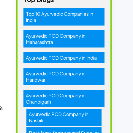
Top 10 Ayurvedic Companies in
India
Ayurvedic PCD Company in
Maharashtra
Ayurvedic PCD Company in India
Ayurvedic PCD Company in
Haridwar
Ayurvedic PCD Company in
Chandigarh
్య
Ayurvedic PCD Company in
Nashik
Best Manufacturer and Supplier