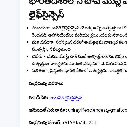
భారతదేశంలోని టాప్ ముస్ల
లైఫ్‌సైన్సెస్
ముందుగా, అన్‌రే లైఫ్‌సైన్సెస్ యొక్క అన్ని ఉత్పత్తు
రెండవది, అసోసియేట్‌లు మరియు క్లయింట్‌లకు సకాలంలో
మూడవదిగా, సరసమైన ధరలో అత్యుత్తమ నాణ్యత కలిగిన 
సంతృప్తిని నమ్ముతుంది.
చివరగా, మేము ముస్లి పాక్ వంటి ఉత్పత్తుల కోసం నిపుణుల
ఉత్పత్తుల నాణ్యతను మరింత ఎక్కువగా మెరుగుపరచడంలో 
ఫలితంగా, ప్రస్తుతం భారతదేశంలో అత్యుత్తమ నాణ్యత గల మ
సంప్రదింపు వివరాలు
కంపెనీ పేరు:
యునిరే లైఫ్‌సైన్సెస్
ఇమెయిల్ చిరునామా:
uniraylifesciences@gmail.c
సంప్రదింపు నంబర్:
+91 9815340201