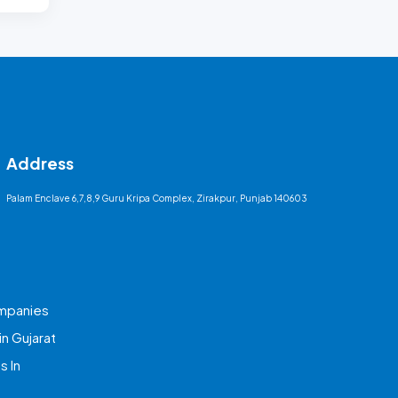
Address
Palam Enclave 6,7,8,9 Guru Kripa Complex, Zirakpur, Punjab 140603
mpanies
n Gujarat
 In